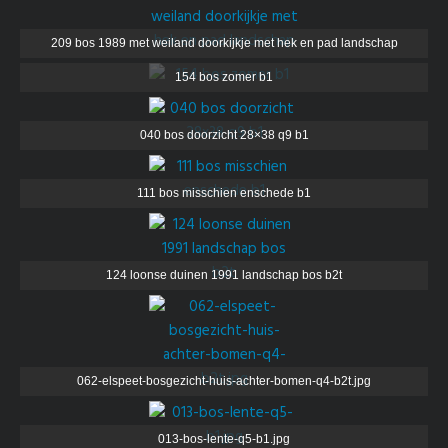
209 bos 1989 met weiland doorkijkje met hek en pad landschap
154 bos zomer b1
040 bos doorzicht 28×38 q9 b1
111 bos misschien enschede b1
124 loonse duinen 1991 landschap bos b2t
062-elspeet-bosgezicht-huis-achter-bomen-q4-b2t.jpg
013-bos-lente-q5-b1.jpg