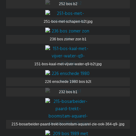
252 bos b2
251-bos-met-schapen-b2t.jpg
236 bos zomer zon b1
151-bos-kaal-met-vijver-water-q9-b2t.jpg
226 enschede 1980 bos b2t
232 bos b1
215-bosarbeider-paard-trekt-boomstam-aquarel-zie-ook-364-q9-.jpg