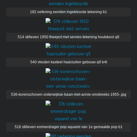
182 oefening eenden ingekleurde tekening b1
514 stilleven 1950 theepot met servies tekening houtskool q8
540 vleuten kasteel haarzuilen gebouw q9 b4t
536-korenschoven-oisterwijkse-baan-met-annie-omstreeks-1955-.jpg
516 stilleven emmerdrager pop aquarel van 1e gemaakte pop b1