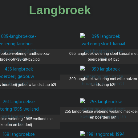
Langbroek
roekse-wetering-landhuis-xxx-
095 langbroek wetering sloot kanaal met
broek-56×38-q9-b2t.jpg
boerderijen q4 b2t
399 langbroek wetering met witte huizen
 boerderij gebouw landschap b2t
landschap b2t
255 langbroekse wetering weiland met koe
en boerderij lan
ekse wetering 1995 weiland met
koeien en boederij