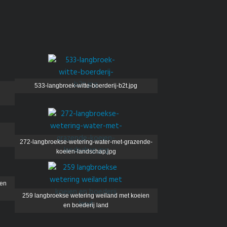
533-langbroek-witte-boerderij-b2t.jpg
272-langbroekse-wetering-water-met-grazende-
koeien-landschap.jpg
ien
259 langbroekse wetering weiland met koeien
en boederij land